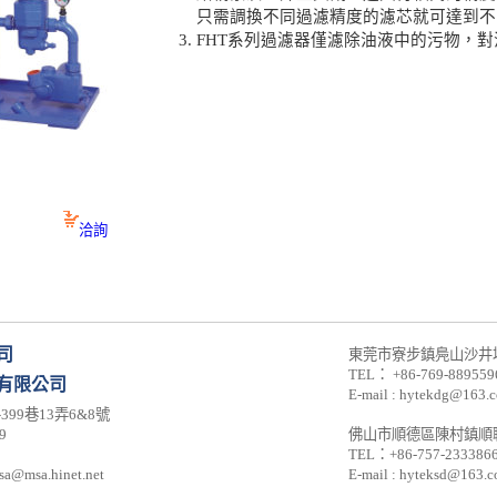
只需調換不同過濾精度的濾芯就可達到不
FHT系列過濾器僅濾除油液中的污物，
洽詢
司
東莞市寮步鎮鳧山沙井坑
TEL： +86-769-889559
有限公司
E-mail : hytekdg@163.
99巷13弄6&8號
9
佛山市順德區陳村鎮順聯
TEL：+86-757-2333866
sa@msa.hinet.net
E-mail : hyteksd@163.